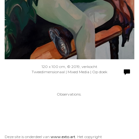
120 x 100 cm, © 2019, verkocht
Tweedimensionaal | Mixed Media | Op doek
Observations.
Deze site is onderdeel van
www.exto.art
. Het copyright