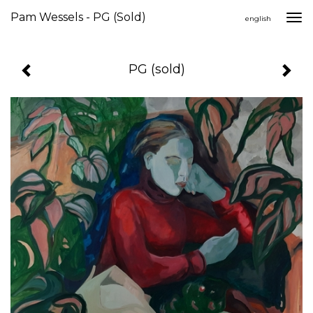
Pam Wessels - PG (sold)
Togg
english
navi
PG (sold)