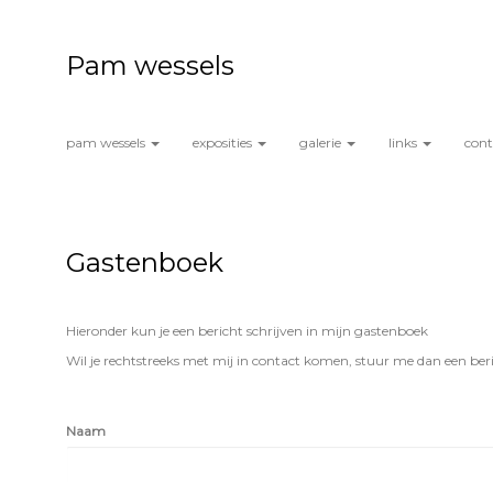
Pam wessels
pam wessels
exposities
galerie
links
con
Gastenboek
Hieronder kun je een bericht schrijven in mijn gastenboek
Wil je rechtstreeks met mij in contact komen, stuur me dan een ber
Naam