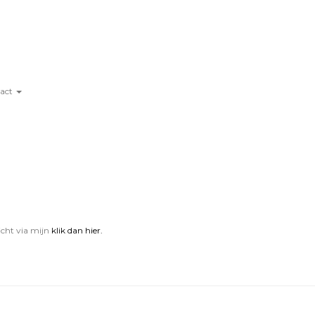
tact
icht via mijn
klik dan hier.